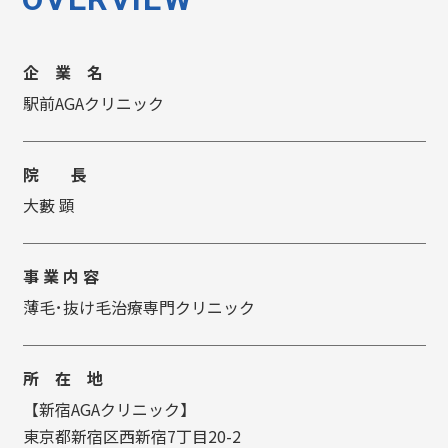
企 業 名
駅前AGAクリニック
院 長
大藪 顕
事 業 内 容
薄毛･抜け毛治療専門クリニック
所 在 地
【新宿AGAクリニック】
東京都新宿区西新宿7丁目20-2